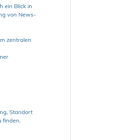
ein Blick in 
tung von News-
um zentralen 
ner 
 
ung, Standort 
 finden.