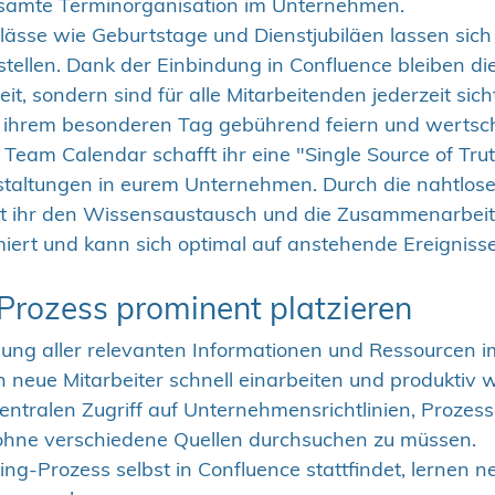
gesamte Terminorganisation im Unternehmen.
ässe wie Geburtstage und Dienstjubiläen lassen sich
ellen. Dank der Einbindung in Confluence bleiben di
it, sondern sind für alle Mitarbeitenden jederzeit sich
n ihrem besonderen Tag gebührend feiern und wertsc
Team Calendar schafft ihr eine "Single Source of Truth
taltungen in eurem Unternehmen. Durch die nahtlose 
ert ihr den Wissensaustausch und die Zusammenarbeit
rmiert und kann sich optimal auf anstehende Ereigniss
rozess prominent platzieren
llung aller relevanten Informationen und Ressourcen 
h neue Mitarbeiter schnell einarbeiten und produktiv 
zentralen Zugriff auf Unternehmensrichtlinien, Prozess
ohne verschiedene Quellen durchsuchen zu müssen.
g-Prozess selbst in Confluence stattfindet, lernen ne