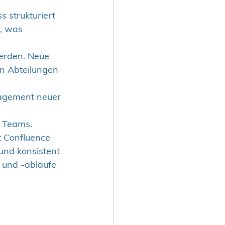
 strukturiert 
n, was 
erden. Neue 
en Abteilungen 
gagement neuer 
s Teams.
t Confluence 
und konsistent 
 und -abläufe 