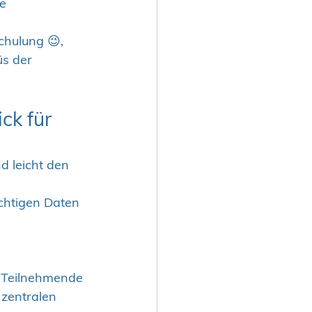
e 
hulung 😉, 
s der 
ck für 
 leicht den 
chtigen Daten 
n Teilnehmende 
zentralen 