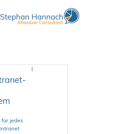
tranet-
nem 
für jedes 
Intranet 