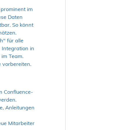
 prominent im 
ese Daten 
tbar. So könnt 
hätzen.
" für alle 
Integration in 
 im Team. 
e vorbereiten.
im Confluence-
werden.
e, Anleitungen 
ue Mitarbeiter 