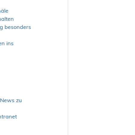
äle 
halten 
ag besonders 
n ins 
t-News zu 
ntranet 