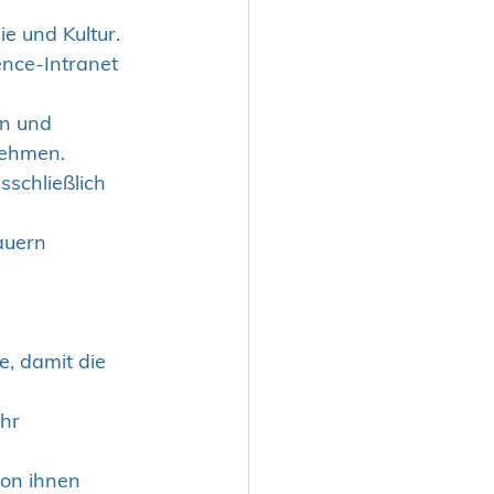
 und Kultur. 
ence-Intranet 
n und 
nehmen.
sschließlich 
auern
e, damit die 
hr 
on ihnen 