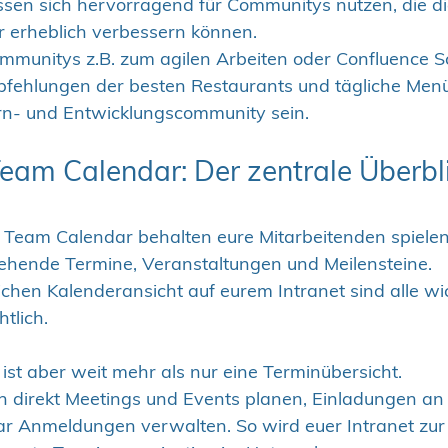
ssen sich hervorragend für Communitys nutzen, die di
 erheblich verbessern können.
munitys z.B. zum agilen Arbeiten oder Confluence Sc
pfehlungen der besten Restaurants und tägliche Menü
n- und Entwicklungscommunity sein.
eam Calendar: Der zentrale Überbli
 Team Calendar behalten eure Mitarbeitenden spielend
tehende Termine, Veranstaltungen und Meilensteine.
ichen Kalenderansicht auf eurem Intranet sind alle wi
htlich.
st aber weit mehr als nur eine Terminübersicht.
ch direkt Meetings und Events planen, Einladungen a
r Anmeldungen verwalten. So wird euer Intranet zur 