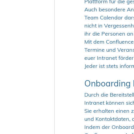
Plattform für die 
Auch besondere Anl
Team Calendar darst
nicht in Vergessenhe
ihr die Personen a
Mit dem Confluence 
Termine und Verans
euer Intranet förd
Jeder ist stets info
Onboarding P
Durch die Bereitste
Intranet können sic
Sie erhalten einen 
und Kontaktdaten, 
Indem der Onboardin