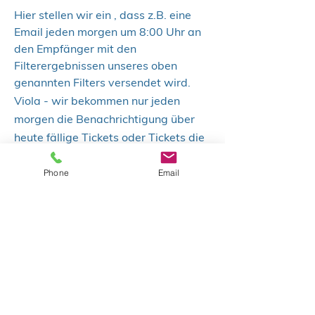
Hier stellen wir ein , dass z.B. eine
Email jeden morgen um 8:00 Uhr an
den Empfänger mit den
Filterergebnissen unseres oben
genannten Filters versendet wird.
Viola
- wir bekommen nur jeden
morgen die Benachrichtigung über
heute fällige Tickets oder Tickets die
bereits überfällig sind.
Phone
Email
Diese Funktion lässt sich auch mit
eigenen Datumsfeldern wie z.B.
"Erinnerung" oder "Projektende" etc.
realisieren.
Fragen? -
info@stephan-hannach.de
!
Jira und zeitgesteuerte Aktionen